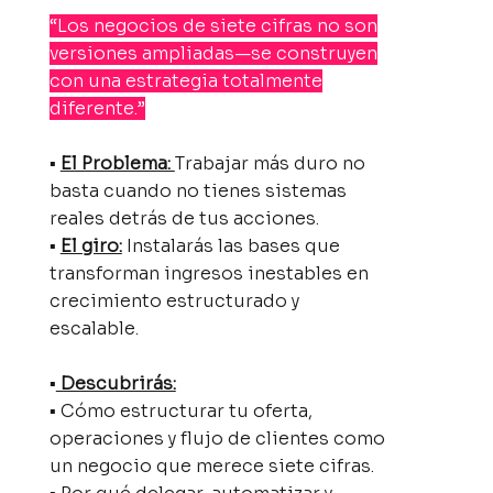
“Los negocios de siete cifras no son
versiones ampliadas—se construyen
con una estrategia totalmente
diferente.”
▪
El Problema:
Trabajar más duro no
basta cuando no tienes sistemas
reales detrás de tus acciones.
▪
El giro:
Instalarás las bases que
transforman ingresos inestables en
crecimiento estructurado y
escalable.
▪
Descubrirás:
▪ Cómo estructurar tu oferta,
operaciones y flujo de clientes como
un negocio que merece siete cifras.