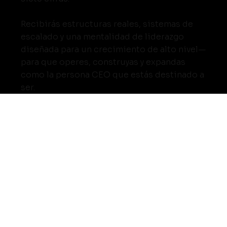
Recibirás estructuras reales, sistemas de
escalado y una mentalidad de liderazgo
diseñada para un crecimiento de alto nivel—
para que operes, construyas y expandas
como la persona CEO que estás destinado a
ser.